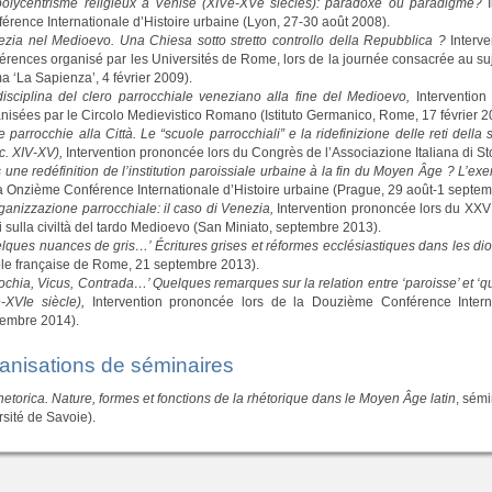
olycentrisme religieux à Venise (XIVe-XVe siècles): paradoxe ou paradigme?
I
érence Internationale d’Histoire urbaine (Lyon, 27-30 août 2008).
zia nel Medioevo. Una Chiesa sotto stretto controllo della Repubblica ?
Interve
érences organisé par les Universités de Rome, lors de la journée consacrée au su
 ‘La Sapienza’, 4 février 2009).
isciplina del clero parrocchiale veneziano alla fine del Medioevo,
Intervention
nisées par le Circolo Medievistico Romano (Istituto Germanico, Rome, 17 février 2
e parrocchie alla Città. Le “scuole parrocchiali” e la ridefinizione delle reti dell
c. XIV-XV),
Intervention prononcée lors du Congrès de l’Associazione Italiana di St
 une redéfinition de l’institution paroissiale urbaine à la fin du Moyen Âge ? L’e
a Onzième Conférence Internationale d’Histoire urbaine (Prague, 29 août-1 septe
ganizzazione parrocchiale: il caso di Venezia,
Intervention prononcée lors du XXVI
i sulla civiltà del tardo Medioevo (San Miniato, septembre 2013).
lques nuances de gris…’ Écritures grises et réformes ecclésiastiques dans les dio
le française de Rome, 21 septembre 2013).
ochia, Vicus, Contrada…’ Quelques remarques sur la relation entre ‘paroisse’ et ‘qua
e-XVIe siècle),
Intervention prononcée lors de la Douzième Conférence Interna
tembre 2014).
anisations de séminaires
etorica. Nature, formes et fonctions de la rhétorique dans le Moyen Âge latin
, sém
sité de Savoie).