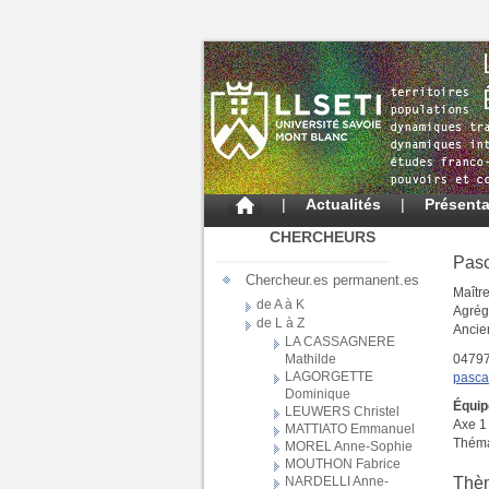
|
Actualités
|
Présenta
CHERCHEURS
Pas
Chercheur.es permanent.es
Maîtr
de A à K
Agrég
de L à Z
Ancie
LA CASSAGNERE
0479
Mathilde
LAGORGETTE
pasca
Dominique
Équip
LEUWERS Christel
Axe 1
MATTIATO Emmanuel
Théma
MOREL Anne-Sophie
MOUTHON Fabrice
Thè
NARDELLI Anne-