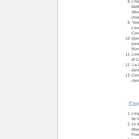
L’H
Maf
(Mon
(Ave
‘Vol
L’ex
Con
Quel
para
Rome
Lore
di C
‘La 
dans
Co
cle
Com
L’es
de l
Le t
Moy
Fra