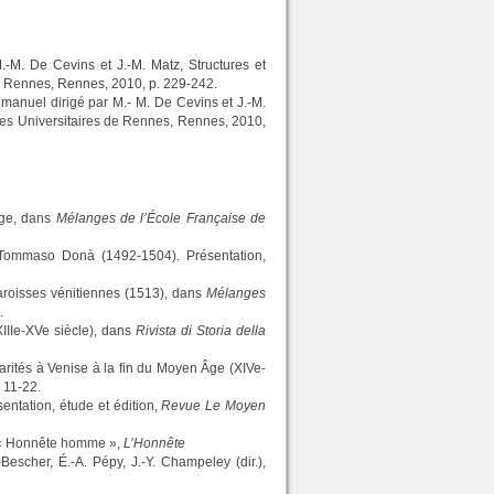
.-M. De Cevins et J.-M. Matz, Structures et
de Rennes, Rennes, 2010, p. 229-242.
 manuel dirigé par M.- M. De Cevins et J.-M.
sses Universitaires de Rennes, Rennes, 2010,
 Âge, dans
Mélanges de l’École Française de
se Tommaso Donà (1492-1504). Présentation,
aroisses vénitiennes (1513), dans
Mélanges
.
XIIIe-XVe siècle), dans
Rivista di Storia della
darités à Venise à la fin du Moyen Âge (XIVe-
. 11-22.
ntation, étude et édition,
Revue Le Moyen
’« Honnête homme »,
L’Honnête
-Bescher, É.-A. Pépy, J.-Y. Champeley (dir.),