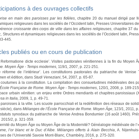
ticipations à des ouvrages collectifs
rise en main des paroisses par les fidèles
, chapitre 20 du manuel dirigé par M
miques religieuses dans les sociétés de l’Occident latin, Presses Universitaires 
gérence croissante des corps de ville dans les affaires religieuses
, chapitre 37 du
, Structures et dynamiques religieuses dans les sociétés de l’Occident latin, Pre
33-445.
icles publiés ou en cours de publication
 Reformatione dicte ecclesie’. Visites pastorales vénitiennes à la fin du Moyen
e. Moyen Âge - Temps modernes
, 119/1, 2007, p. 221-251.
 réforme de l’intérieur’. Les constitutions pastorales du patriarche de Veni
en et édition, dans
Studi Veneziani
, 54, 2007, p. 65-87.
coutumes à la constitution. La compilation des consuetudines médiévales des p
l’École Française de Rome. Moyen Âge - Temps modernes
, 120/1, 2008, p. 189-215
pace urbain vénitien: un enjeu entre Ordres mendiants et chapitres paroissiaux (
sa in Italia,
2009, 1, p. 49-71.
paroisses à la ville. Les scuole parrocchiali et la redéfinition des réseaux de soli
siècle), dans
Mélanges de l’École Française de Rome. Moyen Âge
, 123/1, 2011, p
statuts synodaux du patriarche de Venise Andrea Bondumier (16 août 1460). Prése
,
2015/2, p. 321-359.
ernité du Moyen Âge ou Moyen Âge de la Modernité? Généalogie médiévale de l
e, l’or blanc et le Duc d’Albe. Mélanges offerts à Alain Becchia
, A. Nijenhuis
ses de l’Université Savoie Mont-Blanc, Chambéry, 2016, p. 275-320.