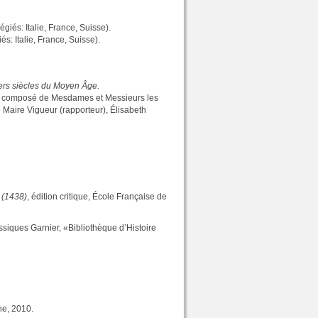
égiés: Italie, France, Suisse).
s: Italie, France, Suisse).
ers siècles du Moyen Âge.
ry composé de Mesdames et Messieurs les
 Maire Vigueur (rapporteur), Élisabeth
 (1438)
, édition critique, École Française de
ssiques Garnier, «Bibliothèque d’Histoire
ne, 2010.