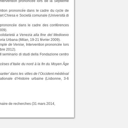
ntervention prononcée lors de la Septième
ntion prononcée dans le cadre du cycle de
jet Chiesa e Società comunale (Università di
 prononcée dans le cadre des conférences
009).
a solidarietà a Venezia alla fine del Medioevo
oria Urbana (Milan, 19-21 février 2009).
xemple de Venise,
Intervention prononcée lors
mbre 2012).
I seminario di studi della Fondazione centro
cèses d’Italie du nord à la fin du Moyen Âge
rtier’ dans les villes de l’Occident médiéval
tionale d’Histoire urbaine (Lisbonne, 3-6
inaire de recherches (31 mars 2014,