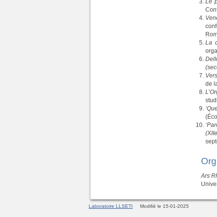
Le p
Conf
Vene
conf
Roma
La d
orga
Dell
(sec
Vers
de l
L’Or
stud
‘Que
(Éco
‘Par
(XII
sep
Org
Ars Rh
Univer
Laboratoire LLSETI
Modifié le 15-01-2025