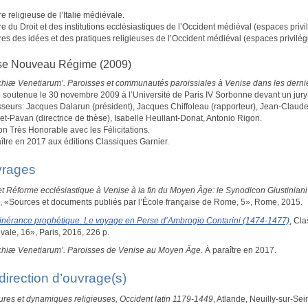
re religieuse de l’Italie médiévale.
re du Droit et des institutions ecclésiastiques de l’Occident médiéval (espaces privil
res des idées et des pratiques religieuses de l’Occident médiéval (espaces privilégié
se Nouveau Régime (2009)
chiæ Venetiarum’. Paroisses et communautés paroissiales à Venise dans les derni
 soutenue le 30 novembre 2009 à l’Université de Paris IV Sorbonne devant un ju
sseurs: Jacques Dalarun (président), Jacques Chiffoleau (rapporteur), Jean-Claude
t-Pavan (directrice de thèse), Isabelle Heullant-Donat, Antonio Rigon.
n Très Honorable avec les Félicitations.
ître en 2017 aux éditions Classiques Garnier.
rages
et Réforme ecclésiastique à Venise à la fin du Moyen Âge: le Synodicon Giustiniani
 «Sources et documents publiés par l’École française de Rome, 5», Rome, 2015.
tinérance prophétique. Le voyage en Perse d’Ambrogio Contarini (1474-1477)
, Cla
ale, 16», Paris, 2016, 226 p.
chiæ Venetiarum’. Paroisses de Venise au Moyen Âge
. À paraître en 2017.
direction d’ouvrage(s)
tures et dynamiques religieuses, Occident latin 1179-1449
, Atlande, Neuilly-sur-Sei