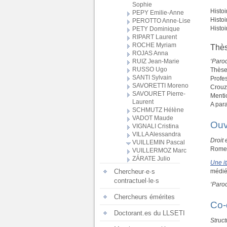
Sophie
Histoi
PEPY Emilie-Anne
Histoi
PEROTTO Anne-Lise
Histoi
PETY Dominique
RIPART Laurent
ROCHE Myriam
Thè
ROJAS Anna
‘Paro
RUIZ Jean-Marie
RUSSO Ugo
Thèse
SANTI Sylvain
Profe
SAVORETTI Moreno
Crouze
SAVOURET Pierre-
Mentio
Laurent
A para
SCHMUTZ Hélène
VADOT Maude
Ouv
VIGNALI Cristina
VILLA Alessandra
Droit 
VUILLEMIN Pascal
Rome,
VUILLERMOZ Marc
ZÁRATE Julio
Une i
médiév
Chercheur·e·s
contractuel·le·s
‘Paro
Chercheurs émérites
Co-
Doctorant.es du LLSETI
Struc