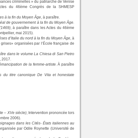
ances criminelles » du patriarche de Venise
tes du 46ème Congrès de la SHMESP
es à la fin du Moyen Âge
, à paraître.
idéal de gouvernement à la fin du Moyen Âge.
(1469)
, à paraître dans les Actes du 46ème
pellier, mai 2015).
ses d’Italie du nord à la fin du Moyen Âge
, à
 grises» organisées par l’École française de
aître dans le volume La Chiesa di San Pietro
, 2017.
 émancipation de la femme-artiste.
À paraître
 du titre canonique De Vita et honestate
Ie – XVe siècle)
, Intervention prononcée lors
tembre 2006).
moignages dans les Cités- États italiennes au
organisée par Odile Roynette (Université de