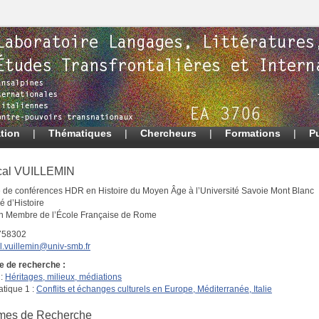
tion
|
Thématiques
|
Chercheurs
|
Formations
|
P
cal VUILLEMIN
e de conférences HDR en Histoire du Moyen Âge à l’Université Savoie Mont Blanc
é d’Histoire
n Membre de l’École Française de Rome
758302
l.vuillemin@univ-smb.fr
e de recherche :
 :
Héritages, milieux, médiations
tique 1 :
Conflits et échanges culturels en Europe, Méditerranée, Italie
mes de Recherche