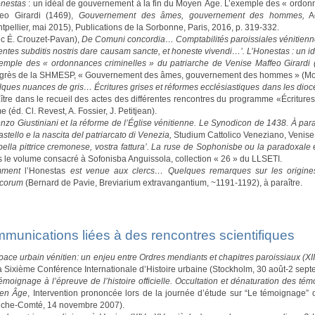
onestas
: un idéal de gouvernement à la fin du Moyen Âge. L’exemple des « ordonn
feo Girardi (1469),
Gouvernement des âmes, gouvernement des hommes,
Ac
tpellier, mai 2015), Publications de la Sorbonne, Paris, 2016, p. 319-332.
c É. Crouzet-Pavan),
De Comuni concordia… Comptabilités paroissiales vénitienn
entes subditis nostris dare causam sancte, et honeste vivendi…’. L’Honestas : un 
emple des « ordonnances criminelles » du patriarche de Venise Maffeo Girardi 
grès de la SHMESP, « Gouvernement des âmes, gouvernement des hommes » (Mont
ques nuances de gris… Écritures grises et réformes ecclésiastiques dans les diocè
ître dans le recueil des actes des différentes rencontres du programme «Écritures
 (éd. Cl. Revest, A. Fossier, J. Petitjean).
nzo Giustiniani et la réforme de l’Église vénitienne. Le Synodicon de 1438. À par
astello e la nascita del patriarcato di Venezia,
Studium Cattolico Veneziano, Venise
bella pittrice cremonese, vostra fattura’. La ruse de Sophonisbe ou la paradoxale
 le volume consacré à Sofonisba Anguissola, collection « 26 » du LLSETI.
mment
l’Honestas
est venue aux clercs… Quelques remarques sur les origines
ricorum
(Bernard de Pavie, Breviarium extravangantium, ~1191-1192), à paraître.
munications liées à des rencontres scientifiques
pace urbain vénitien: un enjeu entre Ordres mendiants et chapitres paroissiaux (XII
a Sixième Conférence Internationale d’Histoire urbaine (Stockholm, 30 août-2 sep
émoignage à l’épreuve de l’histoire officielle. Occultation et dénaturation des té
en Âge
, Intervention prononcée lors de la journée d’étude sur “Le témoignage” 
nche-Comté, 14 novembre 2007).