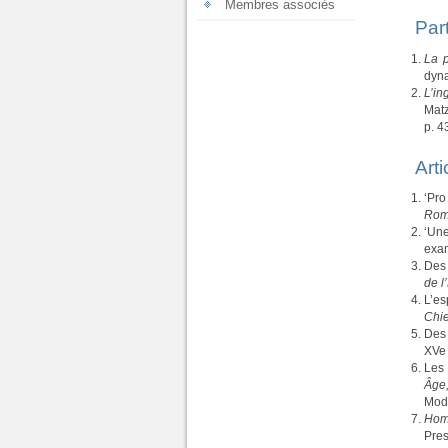
Membres associés
Par
La p
dyna
L’in
Matz
p. 4
Art
‘Pro
Rom
‘Une
exam
Des 
de 
L’es
Chie
Des 
XVe 
Les 
Âge
Mod
Homm
Pres