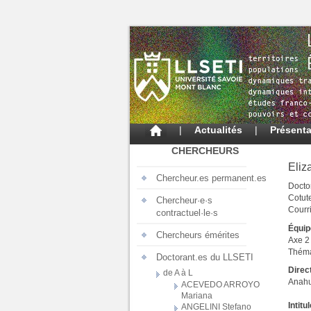
|
Actualités
|
Présenta
CHERCHEURS
Eli
Chercheur.es permanent.es
Docto
Cotut
Chercheur·e·s
Courri
contractuel·le·s
Équip
Chercheurs émérites
Axe 2 
Théma
Doctorant.es du LLSETI
Direc
de A à L
Anah
ACEVEDO ARROYO
Mariana
Intitu
ANGELINI Stefano