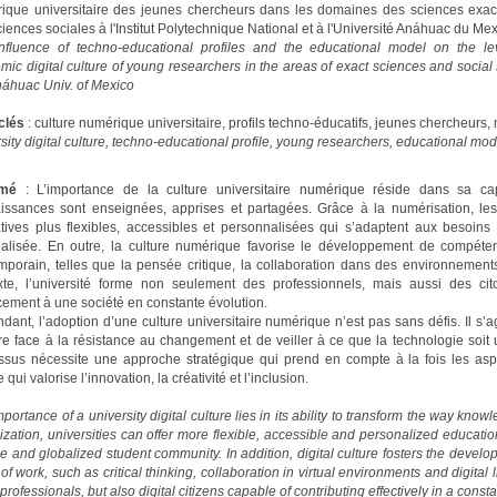
ique universitaire des jeunes chercheurs dans les domaines des sciences exac
iences sociales à l'Institut Polytechnique National et à l'Université Anáhuac du Me
nfluence of techno-educational profiles and the educational model on the le
ic digital culture of young researchers in the areas of exact sciences and social 
náhuac Univ. of Mexico
clés
: culture numérique universitaire, profils techno-éducatifs, jeunes chercheurs,
sity digital culture, techno-educational profile, young researchers, educational mod
umé
: L’importance de la culture universitaire numérique réside dans sa ca
issances sont enseignées, apprises et partagées. Grâce à la numérisation, les 
tives plus flexibles, accessibles et personnalisées qui s’adaptent aux besoins
alisée. En outre, la culture numérique favorise le développement de compéten
mporain, telles que la pensée critique, la collaboration dans des environnements 
xte, l’université forme non seulement des professionnels, mais aussi des c
cement à une société en constante évolution.
ant, l’adoption d’une culture universitaire numérique n’est pas sans défis. Il s’ag
ire face à la résistance au changement et de veiller à ce que la technologie soit 
ssus nécessite une approche stratégique qui prend en compte à la fois les asp
e qui valorise l’innovation, la créativité et l’inclusion.
portance of a university digital culture lies in its ability to transform the way kn
lization, universities can offer more flexible, accessible and personalized educati
e and globalized student community. In addition, digital culture fosters the develo
of work, such as critical thinking, collaboration in virtual environments and digital li
 professionals, but also digital citizens capable of contributing effectively in a consta