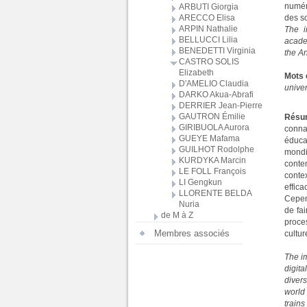
numér
ARBUTI Giorgia
des sc
ARECCO Elisa
ARPIN Nathalie
The i
BELLUCCI Lilia
academ
BENEDETTI Virginia
the A
CASTRO SOLIS
Elizabeth
Mots 
D'AMELIO Claudia
univer
DARKO Akua-Abrafi
DERRIER Jean-Pierre
GAUTRON Émilie
Rés
GIRIBUOLA Aurora
conna
GUEYE Mafama
éduca
GUILHOT Rodolphe
mondi
KURDYKA Marcin
conte
LE FOLL François
conte
LI Gengkun
effica
LLORENTE BELDA
Cepend
Nuria
de fa
de M à Z
proce
Membres associés
cultur
The im
digita
divers
world 
trains