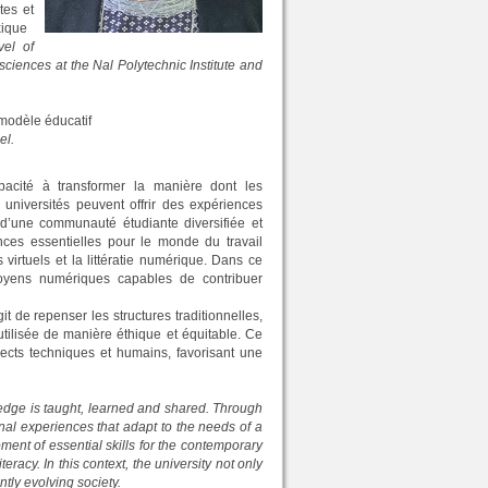
tes et
xique
vel of
sciences at the Nal Polytechnic Institute and
 modèle éducatif
el.
pacité à transformer la manière dont les
universités peuvent offrir des expériences
 d’une communauté étudiante diversifiée et
ces essentielles pour le monde du travail
virtuels et la littératie numérique. Dans ce
itoyens numériques capables de contribuer
it de repenser les structures traditionnelles,
utilisée de manière éthique et équitable. Ce
ects techniques et humains, favorisant une
owledge is taught, learned and shared. Through
onal experiences that adapt to the needs of a
pment of essential skills for the contemporary
teracy. In this context, the university not only
ntly evolving society.