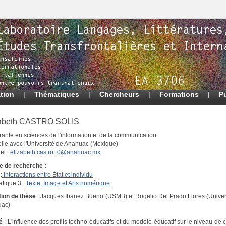
tion
|
Thématiques
|
Chercheurs
|
Formations
|
P
zabeth CASTRO SOLIS
rante en sciences de l'information et de la communication
elle avec l'Université de Anahuac (Mexique)
el :
elizabeth.castro10@anahuac.mx
e de recherche :
:
Interactions entre État et individu
tique 3 :
Texte, Image et Arts numérique
tion de thèse
: Jacques Ibanez Bueno (USMB) et Rogelio Del Prado Flores (Unive
uac)
lé
: L'influence des profils techno-éducatifs et du modèle éducatif sur le niveau de c