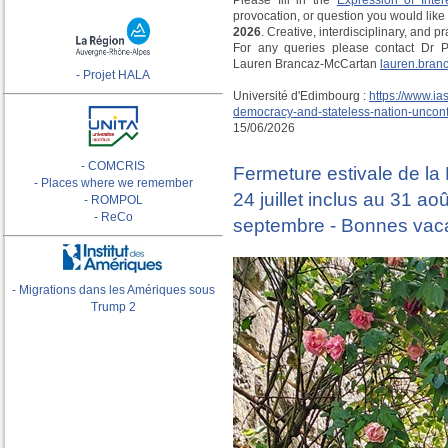
provocation, or question you would lik
2026
. Creative, interdisciplinary, and
For any queries please contact Dr 
Lauren Brancaz-McCartan
lauren.bran
- Projet HALA
Université d'Edimbourg :
https://www.ia
democracy-and-stateless-nation-uncon
15/06/2026
- COMCRIS
Fermeture estivale de la 
- Places where we remember
24 juillet inclus au 31 a
- ROMPOL
- ReCo
septembre - Bonnes vacan
- Migrations dans les Amériques sous
Trump 2