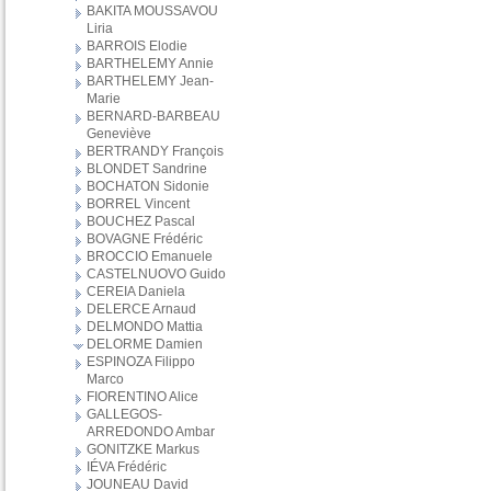
BAKITA MOUSSAVOU
Liria
BARROIS Elodie
BARTHELEMY Annie
BARTHELEMY Jean-
Marie
BERNARD-BARBEAU
Geneviève
BERTRANDY François
BLONDET Sandrine
BOCHATON Sidonie
BORREL Vincent
BOUCHEZ Pascal
BOVAGNE Frédéric
BROCCIO Emanuele
CASTELNUOVO Guido
CEREIA Daniela
DELERCE Arnaud
DELMONDO Mattia
DELORME Damien
ESPINOZA Filippo
Marco
FIORENTINO Alice
GALLEGOS-
ARREDONDO Ambar
GONITZKE Markus
IÉVA Frédéric
JOUNEAU David