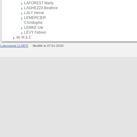
LAFOREST Marty
LAGHEZZA Beatrice
LALY Hervé
LEMERCIER
Christophe
LEMKE Ute
LÉVY Fabien
de M à Z
Laboratoire LLSETI
Modifié le 07-01-2020