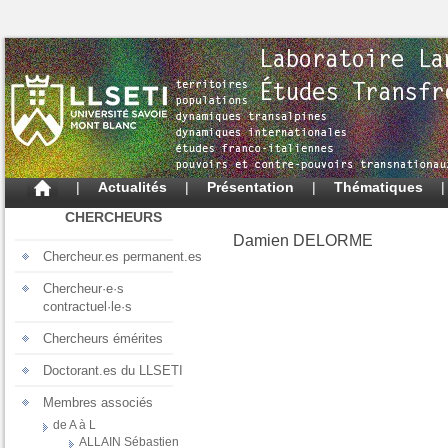
|
Actualités
|
Présentation
|
Thématiques
CHERCHEURS
Damien DELORME
Chercheur.es permanent.es
Chercheur·e·s
contractuel·le·s
Chercheurs émérites
Doctorant.es du LLSETI
Membres associés
de A à L
ALLAIN Sébastien