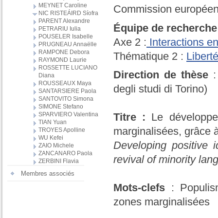
MEYNET Caroline
Commission européen
NIC RISTEÁIRD Síofra
PARENT Alexandre
Équipe de recherche
PETRARIU Iulia
POUSELER Isabelle
Axe 2 :
Interactions en
PRUGNEAU Annaëlle
RAMPONE Debora
Thématique 2 :
Libert
RAYMOND Laurie
ROSSETTE LUCIANO
Direction de thèse
:
Diana
ROUSSEAUX Maya
degli studi di Torino)
SANTARSIERE Paola
SANTOVITO Simona
SIMONE Stefano
Titre :
Le développe
SPARVIERO Valentina
TIAN Yuan
marginalisées, grâce à
TROYES Apolline
WU Kefei
Developing positive i
ZAIO Michele
ZANCANARO Paola
revival of minority la
ZERBINI Flavia
Membres associés
Mots-clefs
: Populis
zones marginalisées