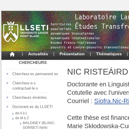
|
Actualités
|
Présentation
|
Thématiques
CHERCHEURS
NIC RISTEÁIRD 
Chercheur.es permanent.es
Doctorante en Linguist
Chercheur·e·s
contractuel·le·s
Cotutelle avec l'univers
Chercheurs émérites
Courriel :
Siofra.Nic-R
Doctorant.es du LLSETI
de A à L
Cette thèse est financ
de M à Z
MALDINEY (BLANC-
Marie Skłodowska-Curi
GONNET) Nelly