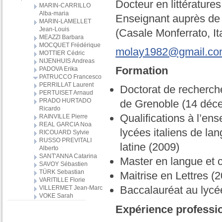
Docteur en littératur
MARIN-CARRILLO
Alba-maria
Enseignant auprès de l
MARIN-LAMELLET
Jean-Louis
(Casale Monferrato, It
MEAZZI Barbara
MOCQUET Frédérique
molay1982@gmail.c
MOTTIER Cédric
NIJENHUIS Andreas
Formation
PADOVA Erika
PATRUCCO Francesco
PERRILLAT Laurent
Doctorat de recherche
PERTUISET Arnaud
PRADO HURTADO
de Grenoble (14 déc
Ricardo
Qualifications à l’en
RAINVILLE Pierre
REAL GARCIA Noa
lycées italiens de lang
RICOUARD Sylvie
RUSSO PREVITALI
latine (2009)
Alberto
SANT'ANNA Catarina
Master en langue et c
SAVOY Sébastien
TÜRK Sebastian
Maitrise en Lettres (
VARITILLE Florie
Baccalauréat au lycé
VILLERMET Jean-Marc
VOKE Sarah
Expérience professi