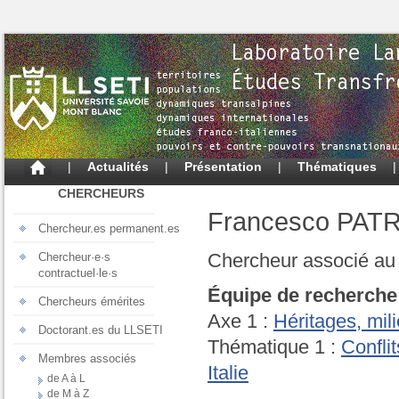
|
Actualités
|
Présentation
|
Thématiques
CHERCHEURS
Francesco PA
Chercheur.es permanent.es
Chercheur associé au 
Chercheur·e·s
contractuel·le·s
Équipe de recherche
Chercheurs émérites
Axe 1 :
Héritages, mil
Doctorant.es du LLSETI
Thématique 1 :
Confli
Membres associés
Italie
de A à L
de M à Z