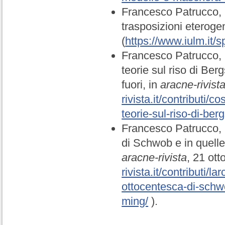
Francesco Patrucco, Il
trasposizioni eteroge
(
https://www.iulm.it/s
Francesco Patrucco, C
teorie sul riso di Ber
fuori, in
aracne-rivist
rivista.it/contributi/c
teorie-sul-riso-di-ber
Francesco Patrucco, L
di Schwob e in quell
aracne-rivista
, 21 ott
rivista.it/contributi/l
ottocentesca-di-schw
ming/
).