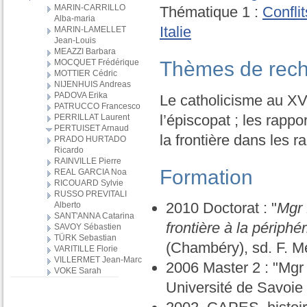
MARIN-CARRILLO
Thématique 1 :
Confli
Alba-maria
Italie
MARIN-LAMELLET
Jean-Louis
MEAZZI Barbara
MOCQUET Frédérique
Thèmes de rec
MOTTIER Cédric
NIJENHUIS Andreas
PADOVA Erika
Le catholicisme au XVI
PATRUCCO Francesco
l’épiscopat ; les rappo
PERRILLAT Laurent
PERTUISET Arnaud
la frontière dans les r
PRADO HURTADO
Ricardo
RAINVILLE Pierre
Formation
REAL GARCIA Noa
RICOUARD Sylvie
RUSSO PREVITALI
2010 Doctorat : "
Mgr 
Alberto
SANT'ANNA Catarina
frontière à la périph
SAVOY Sébastien
TÜRK Sebastian
(Chambéry), sd. F. M
VARITILLE Florie
VILLERMET Jean-Marc
2006 Master 2 : "Mgr
VOKE Sarah
Université de Savoie