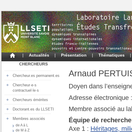
|
Actualités
|
Présentation
|
Thématiques
CHERCHEURS
Arnaud PERTUI
Chercheur.es permanent.es
Doyen dans l’enseign
Chercheur·e·s
contractuel·le·s
Adresse électronique 
Chercheurs émérites
Membre associé au la
Doctorant.es du LLSETI
Membres associés
Équipe de recherche
de A à L
Axe 1 :
Héritages, mil
de M à Z