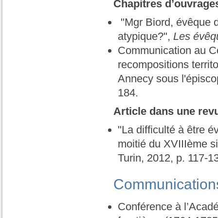
Chapitres d’ouvrage
"Mgr Biord, évêque 
atypique?",
Les évêq
Communication au Co
recompositions territ
Annecy sous l'épisco
184.
Article dans une rev
"La difficulté à être
moitié du XVIIIème s
Turin, 2012, p. 117-1
Communication
Conférence à l’Académ