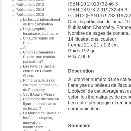
ISBN-10 2-919732-46-3
Publications 2013
ISBN-13 978-2-919732-46-3
Publications 2014
Publications 2015
GTIN13 (EAN13) 978291973
Le festival international
Date de publication du format 10 
du film d'animation
Publication Chambéry, France
Hagiographie,
Nombre de pages de contenu p
Imaginaire, Littérature
Un autre regard sur
14 illustrations, couleur
l'objet
Format 21 x 21 x 0,2 cm
A
Poids 152 gr
Union européenne -
Prix 7,00 €
Russie: une relation
particulière?
Les Pays de Savoie
Description
entrent en Grande
Guerre
A, premier numéro d'une collec
Primo Levi. Actes du
l’analyse du tableau de Jacqu
colloque international
de Chambéry
L’objectif de cet ouvrage est d
Say It Again, Please
selon les thématiques de rech
Patrimoine littéraire en
lien entre pédagogie et recherch
ligne: la renaissance
communication.
du lecteur?
La Maison de Savoie et
les Alpes: emprise,
innovation,
Sommaire
identification