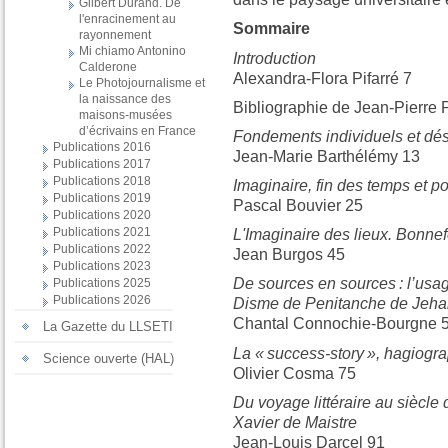
Gilbert Durand. De
l'enracinement au
Sommaire
rayonnement
Mi chiamo Antonino
Introduction
Calderone
Alexandra-Flora Pifarré 7
Le Photojournalisme et
la naissance des
Bibliographie de Jean-Pierre 
maisons-musées
d’écrivains en France
Fondements individuels et dést
Publications 2016
Jean-Marie Barthélémy 13
Publications 2017
Publications 2018
Imaginaire, fin des temps et 
Publications 2019
Pascal Bouvier 25
Publications 2020
Publications 2021
L'Imaginaire des lieux. Bonnefo
Publications 2022
Jean Burgos 45
Publications 2023
De sources en sources : l’usa
Publications 2025
Publications 2026
Disme de Penitanche de Jeha
Chantal Connochie-Bourgne 
La Gazette du LLSETI
La « success-story », hagiogr
Science ouverte (HAL)
Olivier Cosma 75
Du voyage littéraire au siècl
Xavier de Maistre
Jean-Louis Darcel 91