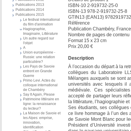
Publications 2013
ISBN-10 2-919732-25-0
Publications 2014
ISBN-13 978-2-919732-25-8
Publications 2015
GTIN13 (EAN13) 978291973
Le festival international
Référence
du film d'animation
Publication Chambéry, France
Hagiographie,
Imaginaire, Littérature
Nombre de pages de contenu p
Un autre regard sur
Format 15 x 23 cm
l'objet
Prix 20,00 €
A
Union européenne -
Russie: une relation
Description
particulière?
À l'occasion du départ à la ret
Les Pays de Savoie
entrent en Grande
collègues du Laboratoire LLS
Guerre
Mélanges auxquels se sont a
Primo Levi. Actes du
universités avec lesquels il 
colloque international
médiévale. Ces spécialistes 
de Chambéry
Say It Again, Please
accepté de partager leurs réfl
Patrimoine littéraire en
la littérature, l’hagiographie et
ligne: la renaissance
Ses étudiants, ses collègues 
du lecteur?
ce livre hommage à l’un des a
La Maison de Savoie et
les Alpes: emprise,
de Savoie Mont Blanc pour leq
innovation,
Président d’Université invest
identification
dans le paysage universitaire