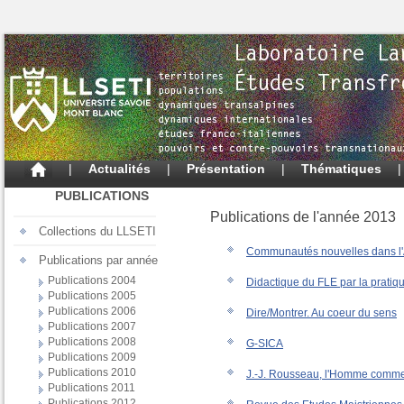
|
Actualités
|
Présentation
|
Thématiques
PUBLICATIONS
Publications de l'année 2013
Collections du LLSETI
Communautés nouvelles dans l'
Publications par année
Publications 2004
Didactique du FLE par la pratiqu
Publications 2005
Publications 2006
Dire/Montrer. Au coeur du sens
Publications 2007
Publications 2008
G-SICA
Publications 2009
Publications 2010
J.-J. Rousseau, l'Homme comme
Publications 2011
Publications 2012