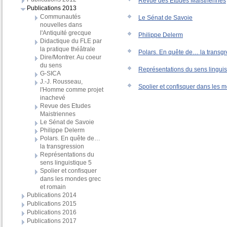
Revue des Etudes Maistriennes
Publications 2013
Communautés
Le Sénat de Savoie
nouvelles dans
l'Antiquité grecque
Philippe Delerm
Didactique du FLE par
la pratique théâtrale
Polars. En quête de… la transg
Dire/Montrer. Au coeur
du sens
Représentations du sens linguis
G-SICA
J.-J. Rousseau,
Spolier et confisquer dans les 
l'Homme comme projet
inachevé
Revue des Etudes
Maistriennes
Le Sénat de Savoie
Philippe Delerm
Polars. En quête de…
la transgression
Représentations du
sens linguistique 5
Spolier et confisquer
dans les mondes grec
et romain
Publications 2014
Publications 2015
Publications 2016
Publications 2017