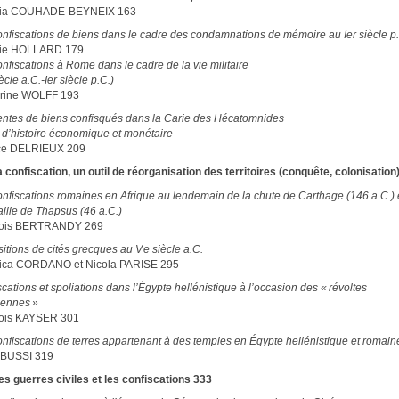
hia COUHADE-BEYNEIX 163
onfiscations de biens dans le cadre des condamnations de mémoire au Ier siècle p
nie HOLLARD 179
nfiscations à Rome dans le cadre de la vie militaire
ècle a.C.-Ier siècle p.C.)
rine WOLFF 193
entes de biens confisqués dans la Carie des Hécatomnides
 d’histoire économique et monétaire
ce DELRIEUX 209
La confiscation, un outil de réorganisation des territoires (conquête, colonisation
onfiscations romaines en Afrique au lendemain de la chute de Carthage (146 a.C.) 
aille de Thapsus (46 a.C.)
çois BERTRANDY 269
itions de cités grecques au V e siècle a.C.
ica CORDANO et Nicola PARISE 295
cations et spoliations dans l’Égypte hellénistique à l’occasion des « révoltes
iennes »
ois KAYSER 301
onfiscations de terres appartenant à des temples en Égypte hellénistique et romain
a BUSSI 319
Les guerres civiles et les confiscations 333