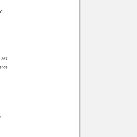
.C.
) 267
et de
e