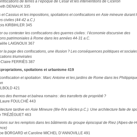
nfiscations de terres à l’époque de César et les interventions de Cicéron
beth DENIAUX 335
 et Cassius et les impositions, spoliations et confiscations en Asie mineure durant 
s civiles (44-42 a.C.)
ois KIRBIHLER 345
ier ou contester les confiscations des guerres civiles : l’économie discursive des
ions patrimoniales à Rome dans les années 44-31 a.C.
aëlle LAIGNOUX 367
r la page des confiscations, une illusion ? Les conséquences politiques et sociale
cations triumvirales
-Claire FERRIÈS 387
xpropriations, spoliations et urbanisme 419
confiscation et spoliation : Marc Antoine et les jardins de Rome dans les Philippiq
on
HILBOLD 421
os des thermae et balnea romains : des transferts de propriété ?
-Laure FOULCHÉ 443
itecture tardive en Asie Mineure (III e-IV e siècles p.C.). Une architecture faite de sp
ne TRÉZÉGUET 463
xions sur les remplois dans les bâtiments du groupe épiscopal de Riez (Alpes-de-
nce)
ppe BORGARD et Caroline MICHEL D’ANNOVILLE 491