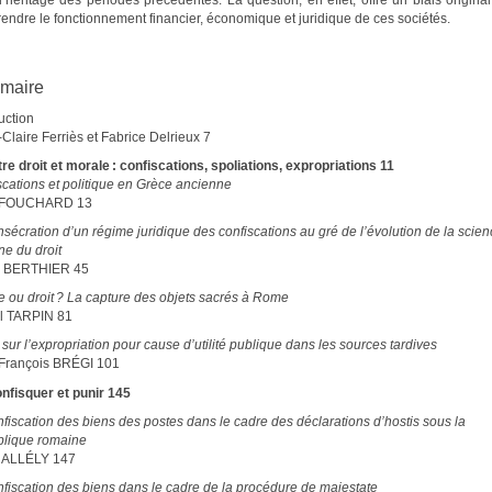
’héritage des périodes précédentes. La question, en effet, offre un biais origina
endre le fonctionnement financier, économique et juridique de ces sociétés.
maire
uction
Claire Ferriès et Fabrice Delrieux 7
tre droit et morale : confiscations, spoliations, expropriations 11
scations et politique en Grèce ancienne
n FOUCHARD 13
sécration d’un régime juridique des confiscations au gré de l’évolution de la scie
ne du droit
o BERTHIER 45
e ou droit ? La capture des objets sacrés à Rome
l TARPIN 81
sur l’expropriation pour cause d’utilité publique dans les sources tardives
François BRÉGI 101
onfisquer et punir 145
fiscation des biens des postes dans le cadre des déclarations d’hostis sous la
lique romaine
 ALLÉLY 147
nfiscation des biens dans le cadre de la procédure de maiestate