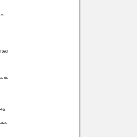
les
s des
ues de
olia
Haute-