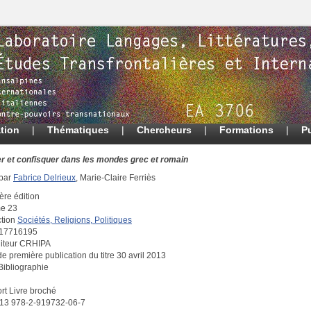
tion
|
Thématiques
|
Chercheurs
|
Formations
|
P
er et confisquer dans les mondes grec et romain
 par
Fabrice Delrieux
, Marie-Claire Ferriès
ère édition
e 23
ction
Sociétés, Religions, Politiques
 17716195
iteur CRHIPA
e première publication du titre 30 avril 2013
Bibliographie
rt Livre broché
13 978-2-919732-06-7