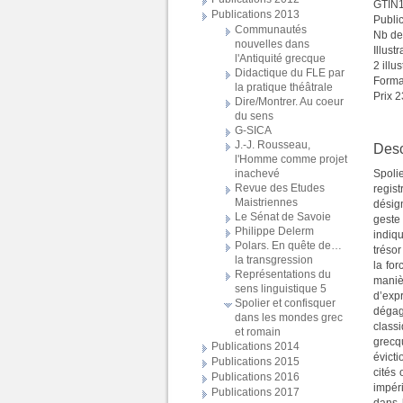
GTIN
Publications 2013
Publi
Communautés
Nb de
nouvelles dans
Illust
l'Antiquité grecque
2 illu
Didactique du FLE par
Forma
la pratique théâtrale
Prix 2
Dire/Montrer. Au coeur
du sens
G-SICA
J.-J. Rousseau,
Desc
l'Homme comme projet
inachevé
Spoli
Revue des Etudes
regist
Maistriennes
désign
Le Sénat de Savoie
geste
Philippe Delerm
indiq
Polars. En quête de…
trésor
la transgression
la for
Représentations du
maniè
sens linguistique 5
d’expr
Spolier et confisquer
dégag
dans les mondes grec
class
et romain
grecq
Publications 2014
évicti
Publications 2015
cités 
Publications 2016
impéri
Publications 2017