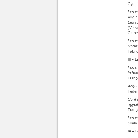
Cynt
Les c
Virgi
Les co
(Ve si
Cathe
Les v
Notes
Fabri
III – 
Les c
la bat
Fran
Acquis
Feder
Confis
égypt
Franç
Les c
Silvi
IV – 