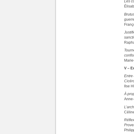
Les co
Élisa
Brutus
guerre
Franç
Justif
sanct
Raph
Tourne
confis
Marie
V – E
Entre 
Cicér
Ilse 
À prop
Anne
L’arch
Céli
Réfle
Prove
Phili