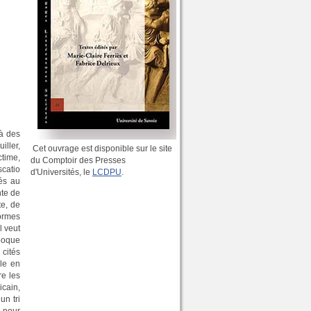
 à des
iller,
Cet ouvrage est disponible sur le site
ctime,
du Comptoir des Presses
scatio
d'Universités, le
LCDPU
.
vés au
nte de
te, de
ormes
l veut
poque
 cités
ile en
re les
icain,
un tri