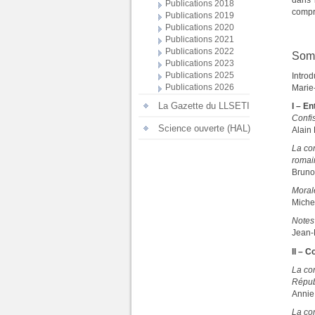
dans l
Publications 2018
compr
Publications 2019
Publications 2020
Publications 2021
Publications 2022
Som
Publications 2023
Publications 2025
Introd
Publications 2026
Marie-
La Gazette du LLSETI
I – En
Confi
Science ouverte (HAL)
Alai
La con
romai
Brun
Moral
Miche
Notes 
Jean-
II – C
La con
Répub
Annie
La co