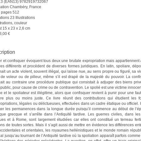
13 (EAN13) 9782919732067
cation Chambéry, France
 pages 512
rations 23 Illustrations
strations, couleur
t 15 x 23 x 2,6 cm
3,00 €
ription
er et confisquer évoquent tous deux une brutale expropriation mais appartiennent
res différents et procèdent de diverses formes juridiques. En latin, spoliare, dépou
ait un acte violent, souvent illégal, qui laisse nue, au sens propre ou figuré, sa vi
 de voleur ou de pilleur, même s’il est drapé de la majesté du pouvoir. La confi
uait au contraire une procédure publique qui consistait à adjuger des biens pri
 public, pour cause de crime ou de contravention. Le spolié est une victime innoce
ce et le spoliateur est illégitime, alors que confisquer revient à punir pour une fau
re plus ou moins juste. Ce livre réunit des contributions qui étudient les f
opriations, légales ou délictueuses, effectuées dans un cadre étatique ou officiel. I
er les permanences dans la longue durée puisqu’il commence au début de l’é
ique grecque et s’arrête dans l’Antiquité tardive. Les guerres civiles, dans les
ues et à Rome, sont largement étudiées car elles ont constitué un terreau fert
ons de toutes sortes. Mais il s’agit aussi de mettre en évidence les différences ent
occidentales et orientales, les royaumes hellénistiques et le monde romain républ
al jusqu’au tournant de l’Antiquité tardive où la spoliation apparaît parfois comme 