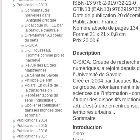
ISBN-13 978-2-919732-21-0
Publications 2013
GTIN13 (EAN13) 978291973
Communautés
Date de publication 20 décem
nouvelles dans
l'Antiquité grecque
Publication , France
Didactique du FLE par
Nombre absolu de pages 134
la pratique théâtrale
Format 21 x 21 x 0,8 cm
Dire/Montrer. Au coeur
Prix 20,00 €
du sens
G-SICA
J.-J. Rousseau,
Description
l'Homme comme projet
inachevé
G-SICA, Groupe de recherche s
Revue des Etudes
numériques, a rejoint depuis 
Maistriennes
l’Université de Savoie.
Le Sénat de Savoie
Philippe Delerm
Créé en 2004 par Jacques Iba
Polars. En quête de…
ce groupe, volontairement inter
la transgression
sciences de l’information - co
Représentations du
étudier des dispositifs relatio
sens linguistique 5
Spolier et confisquer
art), c’est-à-dire en entreprise
dans les mondes grec
territoires urbains...
et romain
Sommaire
Publications 2014
Publications 2015
Introduction
Publications 2016
©box
Publications 2017
U-rss