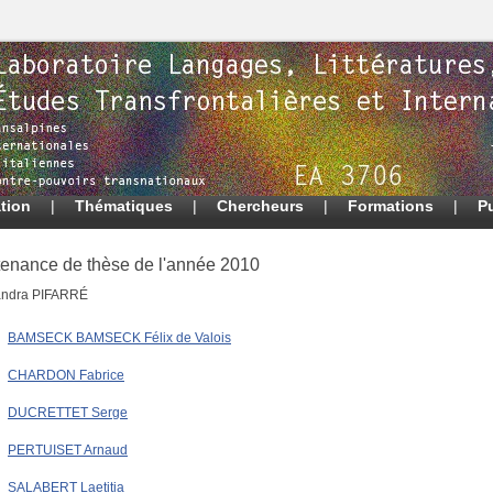
tion
|
Thématiques
|
Chercheurs
|
Formations
|
P
enance de thèse de l'année 2010
andra PIFARRÉ
BAMSECK BAMSECK Félix de Valois
CHARDON Fabrice
DUCRETTET Serge
PERTUISET Arnaud
SALABERT Laetitia