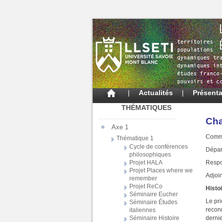
|
Actualités
|
Présenta
THÉMATIQUES
Cha
Axe 1
Commu
Thématique 1
Cycle de conférences
Dépar
philosophiques
Respo
Projet HALA
Projet Places where we
Adjoi
remember
Projet ReCo
Histo
Séminaire Eucher
Le pri
Séminaire Études
recon
italiennes
Séminaire Histoire
derni