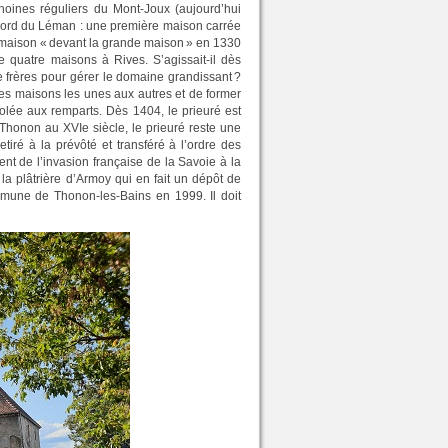
noines réguliers du Mont-Joux (aujourd’hui
 bord du Léman : une première maison carrée
 maison « devant la grande maison » en 1330
e quatre maisons à Rives. S’agissait-il dès
e frères pour gérer le domaine grandissant ?
ces maisons les unes aux autres et de former
ccolée aux remparts. Dès 1404, le prieuré est
Thonon au XVIe siècle, le prieuré reste une
etiré à la prévôté et transféré à l’ordre des
t de l’invasion française de la Savoie à la
te la plâtrière d’Armoy qui en fait un dépôt de
mmune de Thonon-les-Bains en 1999. Il doit