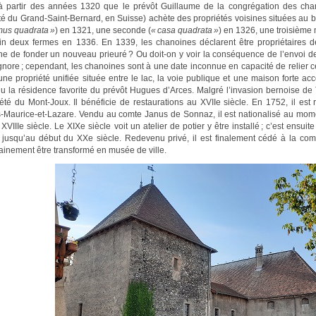
 à partir des années 1320 que le prévôt Guillaume de la congrégation des cha
té du Grand-Saint-Bernard, en Suisse) achète des propriétés voisines situées au
mus quadrata »
) en 1321, une seconde (
« casa quadrata »
) en 1326, une troisième
fin deux fermes en 1336. En 1339, les chanoines déclarent être propriétaires d
gine de fonder un nouveau prieuré ? Ou doit-on y voir la conséquence de l’envoi d
ignore ; cependant, les chanoines sont à une date inconnue en capacité de relier 
une propriété unifiée située entre le lac, la voie publique et une maison forte a
u la résidence favorite du prévôt Hugues d’Arces. Malgré l’invasion bernoise de 
été du Mont-Joux. Il bénéficie de restaurations au XVIIe siècle. En 1752, il est r
s-Maurice-et-Lazare. Vendu au comte Janus de Sonnaz, il est nationalisé au momen
 XVIIIe siècle. Le XIXe siècle voit un atelier de potier y être installé ; c’est ensui
e jusqu’au début du XXe siècle. Redevenu privé, il est finalement cédé à la co
ainement être transformé en musée de ville.