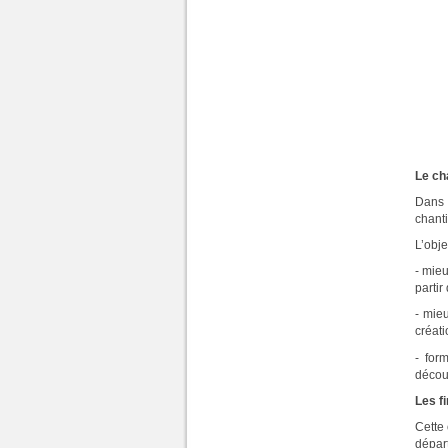
Le ch
Dans 
chanti
L’obje
- mieu
partir
- mie
créati
- for
décou
Les f
Cette
dépar