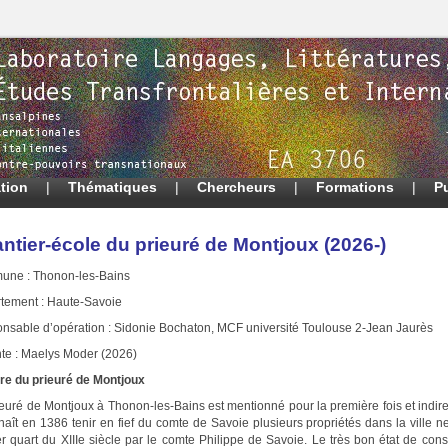
tion
|
Thématiques
|
Chercheurs
|
Formations
|
P
ntier-école du prieuré de Montjoux (2026-)
ne : Thonon-les-Bains
tement : Haute-Savoie
nsable d’opération : Sidonie Bochaton, MCF université Toulouse 2-Jean Jaurès
nte : Maelys Moder (2026)
ire du prieuré de Montjoux
euré de Montjoux à Thonon-les-Bains est mentionné pour la première fois et indire
naît en 1386 tenir en fief du comte de Savoie plusieurs propriétés dans la ville
er quart du XIIIe siècle par le comte Philippe de Savoie. Le très bon état de co