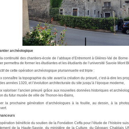
antier archéologique
la continuité des chantiers-école de l’abbaye d’Entremont à Glières-Val de Borne
er permettra de former les étudiantes et les étudiants de l’université Savoie Mont B
ctif de cette opération archéologique pluriannuelle est triple :
x connaître la topographie du site avant la création du prieuré, c’est-à-dire les pr
 des années 1320, et l’évolution architecturale du site jusqu’à l’époque moderne,
ux valoriser l’ancien prieuré grâce aux nouvelles données historiques et archéol
on du futur musée de ville de Thonon-les-Bains,
mer la prochaine génération d’archéologues à la fouille, au dessin, à la phot
vert.
inanceurs
 opération bénéficie du soutien de la Fondation Ceffa pour l’étude de l’histoire s
tement de la Haute-Savoie, du ministère de la Culture, du Géoparc Chablais U