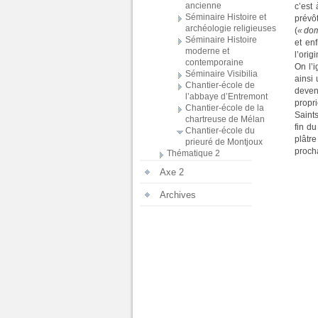
ancienne
c’est
Séminaire Histoire et
prévô
archéologie religieuses
(
« do
Séminaire Histoire
et en
moderne et
l’ori
contemporaine
On l’
Séminaire Visibilia
ainsi 
Chantier-école de
deven
l’abbaye d’Entremont
propri
Chantier-école de la
Saint
chartreuse de Mélan
fin du
Chantier-école du
plâtr
prieuré de Montjoux
proch
Thématique 2
Axe 2
Archives