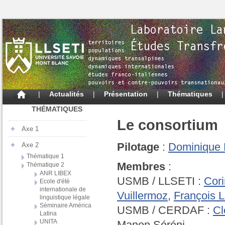
|
Actualités
|
Présentation
|
Thématiques
THÉMATIQUES
Le consortium
Axe 1
Pilotage
:
Dominique 
Axe 2
Thématique 1
Membres
:
Thématique 2
ANR LIBEX
USMB / LLSETI :
Cor
Ecole d'été
internationale de
Vuillermoz
,
François L
linguistique légale
Séminaire América
USMB / CERDAF :
Cl
Latina
UNITA
Manon Séréni