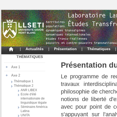
|
Actualités
|
Présentation
|
Thématiques
THÉMATIQUES
Présentation d
Axe 1
Le programme de rec
Axe 2
Thématique 1
travaux interdisciplin
Thématique 2
ANR LIBEX
philosophie de cherche
Ecole d'été
notions de liberté d'e
internationale de
linguistique légale
avec pour point de c
Séminaire América
Latina
s'appuyant sur l'ana
UNITA