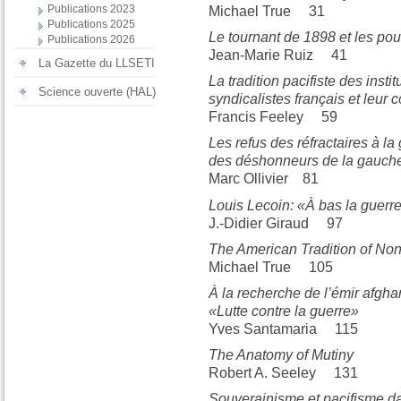
Publications 2023
Michael True 31
Publications 2025
Le tournant de 1898 et les po
Publications 2026
Jean-Marie Ruiz 41
La Gazette du LLSETI
La tradition pacifiste des instit
Science ouverte (HAL)
syndicalistes français et leu
Francis Feeley 59
Les refus des réfractaires à la
des déshonneurs de la gauche
Marc Ollivier 81
Louis Lecoin: «À bas la guerre
J.-Didier Giraud 97
The American Tradition of No
Michael True 105
À la recherche de l’émir afghan
«Lutte contre la guerre»
Yves Santamaria 115
The Anatomy of Mutiny
Robert A. Seeley 131
Souverainisme et pacifisme d