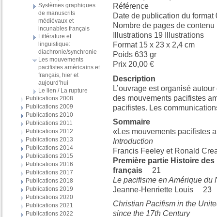
Systèmes graphiques
Référence
de manuscrits
Date de publication du forma
médiévaux et
Nombre de pages de contenu p
incunables français
Illustrations 19 Illustrations
Littérature et
linguistique:
Format 15 x 23 x 2,4 cm
diachronie/synchronie
Poids 633 gr
Les mouvements
Prix 20,00 €
pacifistes américains et
français, hier et
Description
aujourd’hui
L’ouvrage est organisé autour
Le lien / La rupture
des mouvements pacifistes amér
Publications 2008
Publications 2009
pacifistes. Les communication
Publications 2010
Sommaire
Publications 2011
«Les mouvements pacifistes amé
Publications 2012
Publications 2013
Introduction
Publications 2014
Francis Feeley et Ronald C
Publications 2015
Première partie Histoire de
Publications 2016
français
21
Publications 2017
Le pacifisme en Amérique du 
Publications 2018
Jeanne-Henriette Louis 23
Publications 2019
Publications 2020
Christian Pacifism in the Unit
Publications 2021
since the 17th Century
Publications 2022