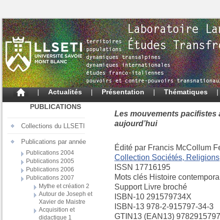
|
Actualités
|
Présentation
|
Thématiques
PUBLICATIONS
Les mouvements pacifistes am
aujourd’hui
Collections du LLSETI
Publications par année
Édité par Francis McCollum F
Publications 2004
Collection Sociétés, Religions
Publications 2005
ISSN 17716195
Publications 2006
Mots clés Histoire contemporai
Publications 2007
Mythe et création 2
Support Livre broché
Autour de Joseph et
ISBN-10 291579734X
Xavier de Maistre
ISBN-13 978-2-915797-34-3
Acquisition et
GTIN13 (EAN13) 978291579
didactique 1