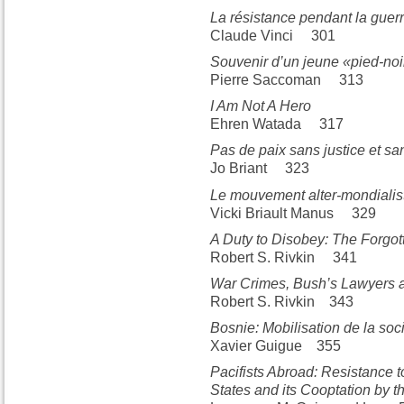
La résistance pendant la guerr
Claude Vinci 301
Souvenir d’un jeune «pied-noi
Pierre Saccoman 313
I Am Not A Hero
Ehren Watada 317
Pas de paix sans justice et s
Jo Briant 323
Le mouvement alter-mondialist
Vicki Briault Manus 329
A Duty to Disobey: The Forgot
Robert S. Rivkin 341
War Crimes, Bush’s Lawyers an
Robert S. Rivkin 343
Bosnie: Mobilisation de la soci
Xavier Guigue 355
Pacifists Abroad: Resistance t
States and its Cooptation by 