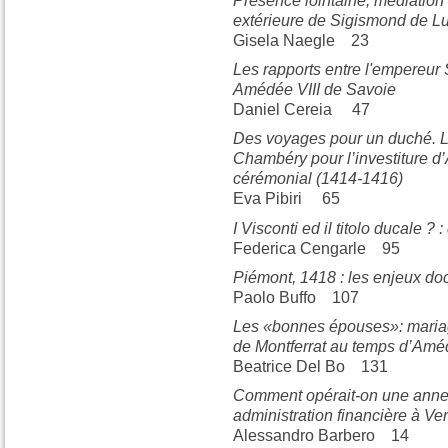
Présence lointaine, médiation et 
extérieure de Sigismond de 
Gisela Naegle 23
Les rapports entre l'empereu
Amédée VIII de Savoie
Daniel Cereia 47
Des voyages pour un duché. 
Chambéry pour l’investiture d’
cérémonial (1414-1416)
Eva Pibiri 65
I Visconti ed il titolo ducale ? 
Federica Cengarle 95
Piémont, 1418 : les enjeux do
Paolo Buffo 107
Les «bonnes épouses»: mariage
de Montferrat au temps d’Améd
Beatrice Del Bo 131
Comment opérait-on une annexio
administration financière à Ve
Alessandro Barbero 14