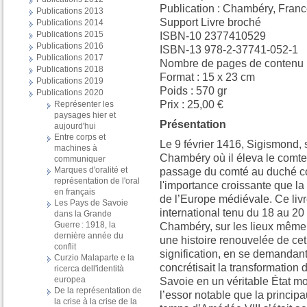
Publication : Chambéry, Fran
Publications 2013
Support Livre broché
Publications 2014
Publications 2015
ISBN-10 2377410529
Publications 2016
ISBN-13 978-2-37741-052-1
Publications 2017
Nombre de pages de contenu p
Publications 2018
Format : 15 x 23 cm
Publications 2019
Poids : 570 gr
Publications 2020
Prix : 25,00 €
Représenter les
paysages hier et
Présentation
aujourd'hui
Entre corps et
Le 9 février 1416, Sigismond, 
machines à
Chambéry où il éleva le comte
communiquer
Marques d'oralité et
passage du comté au duché c
représentation de l'oral
l'importance croissante que la 
en français
de l’Europe médiévale. Ce livr
Les Pays de Savoie
international tenu du 18 au 20
dans la Grande
Guerre : 1918, la
Chambéry, sur les lieux même o
dernière année du
une histoire renouvelée de cet
conflit
signification, en se demandan
Curzio Malaparte e la
concrétisait la transformation
ricerca dell'identità
europea
Savoie en un véritable État mod
De la représentation de
l’essor notable que la princip
la crise à la crise de la