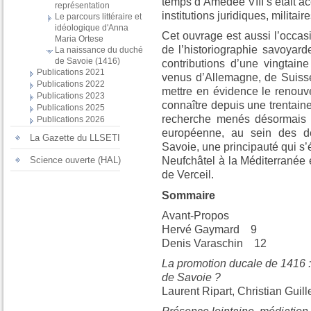
temps d’Amédée VIII s’était 
représentation
institutions juridiques, militai
Le parcours littéraire et
idéologique d'Anna
Cet ouvrage est aussi l’occas
Maria Ortese
de l’historiographie savoyard
La naissance du duché
de Savoie (1416)
contributions d’une vingtaine
Publications 2021
venus d’Allemagne, de Suisse,
Publications 2022
mettre en évidence le renouv
Publications 2023
connaître depuis une trentai
Publications 2025
recherche menés désormais d
Publications 2026
européenne, au sein des dé
La Gazette du LLSETI
Savoie, une principauté qui s
Science ouverte (HAL)
Neufchâtel à la Méditerranée 
de Verceil.
Sommaire
Avant-Propos
Hervé Gaymard 9
Denis Varaschin 12
La promotion ducale de 1416 :
de Savoie ?
Laurent Ripart, Christian Guil