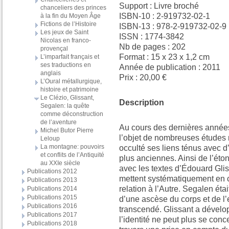
Support : Livre broché
chanceliers des princes
ISBN-10 : 2-919732-02-1
à la fin du Moyen Âge
Fictions de l’Histoire
ISBN-13 : 978-2-919732-02-9
Les jeux de Saint
ISSN : 1774-3842
Nicolas en franco-
Nb de pages : 202
provençal
Format : 15 x 23 x 1,2 cm
L’imparfait français et
ses traductions en
Année de publication : 2011
anglais
Prix : 20,00 €
L’Oural métallurgique,
histoire et patrimoine
Le Clézio, Glissant,
Description
Segalen: la quête
comme déconstruction
de l’aventure
Au cours des dernières années, 
Michel Butor Pierre
l’objet de nombreuses études
Leloup
La montagne: pouvoirs
occulté ses liens ténus avec d
et conflits de l’Antiquité
plus anciennes. Ainsi de l’éton
au XXIe siècle
avec les textes d’Édouard Gli
Publications 2012
mettent systématiquement en c
Publications 2013
relation à l’Autre. Segalen éta
Publications 2014
Publications 2015
d’une ascèse du corps et de l’e
Publications 2016
transcendé. Glissant a dévelo
Publications 2017
l’identité ne peut plus se conc
Publications 2018