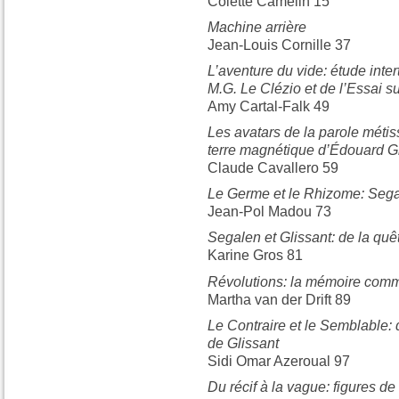
Colette Camelin 15
Machine arrière
Jean-Louis Cornille 37
L’aventure du vide: étude inter
M.G. Le Clézio et de l’Essai s
Amy Cartal-Falk 49
Les avatars de la parole méti
terre magnétique d’Édouard G
Claude Cavallero 59
Le Germe et le Rhizome: Sega
Jean-Pol Madou 73
Segalen et Glissant: de la quête
Karine Gros 81
Révolutions: la mémoire com
Martha van der Drift 89
Le Contraire et le Semblable:
de Glissant
Sidi Omar Azeroual 97
Du récif à la vague: figures d