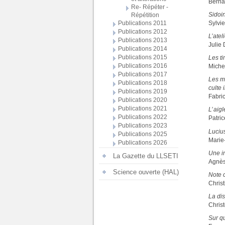
Berna
Re- Répéter -
Sidoin
Répétition
Sylvi
Publications 2011
Publications 2012
L’ate
Publications 2013
Julie
Publications 2014
Publications 2015
Les ti
Publications 2016
Miche
Publications 2017
Les mo
Publications 2018
culte 
Publications 2019
Fabri
Publications 2020
Publications 2021
L’ aig
Publications 2022
Patri
Publications 2023
Lucius
Publications 2025
Marie
Publications 2026
Une in
La Gazette du LLSETI
Agnès
Science ouverte (HAL)
Note c
Chris
La dis
Chris
Sur q