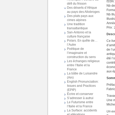
ISSN 
défi du frisson
Nb de
Des déserts d’Afrique
Format
au pays des Allobroges
Nb Ill
Des plats pays aux
Illust
cimes alpines
Année
Une tradition
Prix :
transatlantique
San-Antonio et la
Descr
culture française
Polars. En quête de…
Ce li
l’Autre
d’amit
Poétique de
de l’u
l’imaginaire et
antiq
construction du sens
été l’
Les échanges religieux
contri
entre l’Italie et la
écono
France
aux é
La bâtie de Luisandre
(Ain)
Somm
English Pronunciation:
Préfa
Issues and Practices
Fabri
(EPIP)
Écrire et conserver
Trava
S’adresser à autrui
Une m
Le Futurisme entre
Miche
l’Italie et la France
La Surface: accidents
Un ex
et altérations