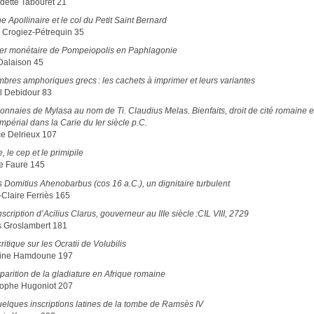
dette Tabouret 21
e Apollinaire et le col du Petit Saint Bernard
e Crogiez-Pétrequin 35
lier monétaire de Pompeiopolis en Paphlagonie
 Dalaison 45
mbres amphoriques grecs : les cachets à imprimer et leurs variantes
l Debidour 83
nnaies de Mylasa au nom de Ti. Claudius Melas. Bienfaits, droit de cité romaine e
impérial dans la Carie du Ier siècle p.C.
ce Delrieux 107
le, le cep et le primipile
ce Faure 145
 Domitius Ahenobarbus (cos 16 a.C.), un dignitaire turbulent
-Claire Ferriès 165
scription d’Acilius Clarus, gouverneur au IIIe siècle :CIL VIII, 2729
 Groslambert 181
ritique sur les Ocratii de Volubilis
tine Hamdoune 197
parition de la gladiature en Afrique romaine
tophe Hugoniot 207
uelques inscriptions latines de la tombe de Ramsès IV