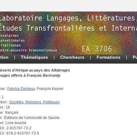
tion
|
Thématiques
|
Chercheurs
|
Formations
|
P
éserts d’Afrique au pays des Allobroges
ges offerts à François Bertrandy
par :
Fabrice Delrieux
, François Kayser
: 1
tion :
Sociétés, Religions, Politiques
o : 16
 : français
r : Éditions de l’université de Savoie
t : Livre broché
10 : 2-915797-72-2
13 : 978-2-915797-72-5