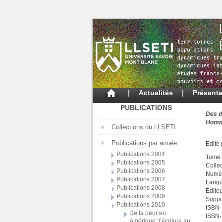
|
Actualités
|
Présenta
PUBLICATIONS
Des d
Homma
Collections du LLSETI
Publications par année
Edité 
Publications 2004
Tome 
Publications 2005
Collec
Publications 2006
Numér
Publications 2007
Langue
Publications 2008
Éditeu
Publications 2009
Suppor
Publications 2010
ISBN-
De la peur en
ISBN-
Amérique: l’écriture au