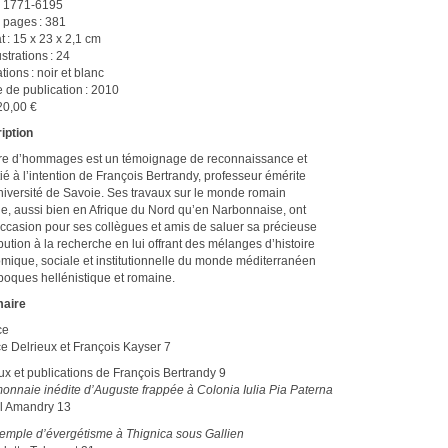
: 1771-6195
 pages : 381
 : 15 x 23 x 2,1 cm
ustrations : 24
rations : noir et blanc
 de publication : 2010
 20,00 €
iption
vre d’hommages est un témoignage de reconnaissance et
ié à l’intention de François Bertrandy, professeur émérite
niversité de Savoie. Ses travaux sur le monde romain
ue, aussi bien en Afrique du Nord qu’en Narbonnaise, ont
occasion pour ses collègues et amis de saluer sa précieuse
bution à la recherche en lui offrant des mélanges d’histoire
mique, sociale et institutionnelle du monde méditerranéen
poques hellénistique et romaine.
aire
ce
ce Delrieux et François Kayser 7
ux et publications de François Bertrandy 9
onnaie inédite d’Auguste frappée à Colonia Iulia Pia Paterna
l Amandry 13
emple d’évergétisme à Thignica sous Gallien