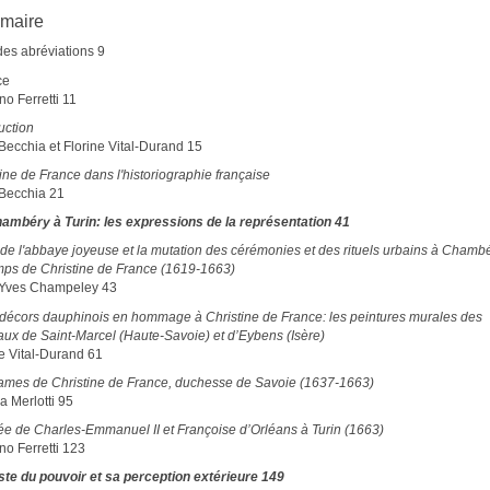
maire
des abréviations 9
ce
no Ferretti 11
uction
Becchia et Florine Vital-Durand 15
ine de France dans l'historiographie française
 Becchia 21
ambéry à Turin: les expressions de la représentation 41
 de l'abbaye joyeuse et la mutation des cérémonies et des rituels urbains à Chamb
mps de Christine de France (1619-1663)
Yves Champeley 43
décors dauphinois en hommage à Christine de France: les peintures murales des
aux de Saint-Marcel (Haute-Savoie) et d’Eybens (Isère)
ne Vital-Durand 61
ames de Christine de France, duchesse de Savoie (1637-1663)
a Merlotti 95
rée de Charles-Emmanuel II et Françoise d’Orléans à Turin (1663)
no Ferretti 123
ste du pouvoir et sa perception extérieure 149