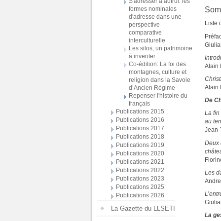
S'adresser à autrui: les
Som
formes nominales
d'adresse dans une
Liste 
perspective
comparative
Préfa
interculturelle
Giulia
Les silos, un patrimoine
à inventer
I
ntrod
Co-édition: La foi des
Alain 
montagnes, culture et
Christ
religion dans la Savoie
Alain
d’Ancien Régime
Repenser l'histoire du
De Ch
français
Publications 2015
La fin
Publications 2016
au te
Publications 2017
Jean-
Publications 2018
Deux 
Publications 2019
châte
Publications 2020
Flori
Publications 2021
Publications 2022
Les d
Publications 2023
Andre
Publications 2025
L’ent
Publications 2026
Giulia
La Gazette du LLSETI
La ge