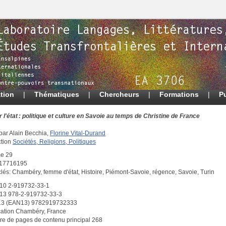
tion
|
Thématiques
|
Chercheurs
|
Formations
|
P
r l'état : politique et culture en Savoie au temps de Christine de France
par Alain Becchia,
Florine Vital-Durand
ction
Sociétés, Religions, Politiques
e 29
 17716195
clés: Chambéry, femme d'état, Histoire, Piémont-Savoie, régence, Savoie, Turin
10 2-919732-33-1
13 978-2-919732-33-3
13 (EAN13) 9782919732333
cation Chambéry, France
e de pages de contenu principal 268