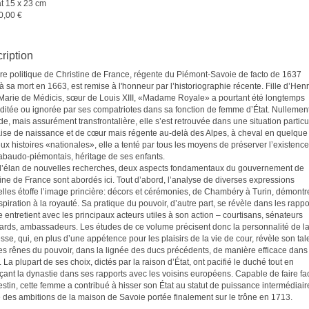
t 15 x 23 cm
0,00 €
ription
re politique de Christine de France, régente du Piémont-Savoie de facto de 1637
à sa mort en 1663, est remise à l'honneur par l’historiographie récente. Fille d’Henr
 Marie de Médicis, sœur de Louis XIII, «Madame Royale» a pourtant été longtemps
éditée ou ignorée par ses compatriotes dans sa fonction de femme d’État. Nullemen
de, mais assurément transfrontalière, elle s’est retrouvée dans une situation particu
aise de naissance et de cœur mais régente au-delà des Alpes, à cheval en quelque
ux histoires «nationales», elle a tenté par tous les moyens de préserver l’existenc
sabaudo-piémontais, héritage de ses enfants.
l’élan de nouvelles recherches, deux aspects fondamentaux du gouvernement de
ine de France sont abordés ici. Tout d’abord, l’analyse de diverses expressions
elles étoffe l’image princière: décors et cérémonies, de Chambéry à Turin, démontr
piration à la royauté. Sa pratique du pouvoir, d’autre part, se révèle dans les rappo
e entretient avec les principaux acteurs utiles à son action – courtisans, sénateurs
ards, ambassadeurs. Les études de ce volume précisent donc la personnalité de l
se, qui, en plus d’une appétence pour les plaisirs de la vie de cour, révèle son tal
les rênes du pouvoir, dans la lignée des ducs précédents, de manière efficace dans
 La plupart de ses choix, dictés par la raison d’État, ont pacifié le duché tout en
çant la dynastie dans ses rapports avec les voisins européens. Capable de faire fa
stin, cette femme a contribué à hisser son État au statut de puissance intermédiair
e des ambitions de la maison de Savoie portée finalement sur le trône en 1713.