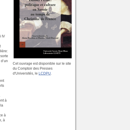
i IV
t
lière:
 sorte
e d’un
Cet ouvrage est disponible sur le site
du Comptoir des Presses
d'Universités, le
LCDPU
.
ent
rts
a
ent à
 la
ce à
e, à