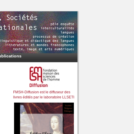
ublications
FMSH-Diffusion est le diffuseur des
livres édités par le laboratoire LLSETI