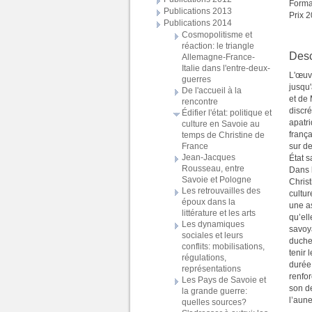
Forma
Publications 2013
Prix 2
Publications 2014
Cosmopolitisme et
réaction: le triangle
Desc
Allemagne-France-
Italie dans l'entre-deux-
L'œuv
guerres
jusqu'
De l'accueil à la
et de
rencontre
discr
Édifier l'état: politique et
apatri
culture en Savoie au
franç
temps de Christine de
France
sur de
Jean-Jacques
État 
Rousseau, entre
Dans 
Savoie et Pologne
Christ
Les retrouvailles des
cultur
époux dans la
une as
littérature et les arts
qu’ell
Les dynamiques
savoy
sociales et leurs
duches
conflits: mobilisations,
tenir 
régulations,
durée.
représentations
renfor
Les Pays de Savoie et
son de
la grande guerre:
l’aun
quelles sources?