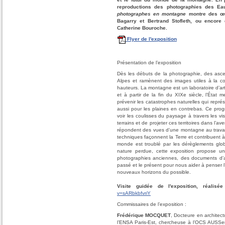
reproductions des photographies des Ea
photographes en montagne
montre des œuv
Bagarry et Bertrand Stofleth, ou encore
Catherine Bouroche.
Flyer de l'exposition
Présentation de l’exposition
Dès les débuts de la photographie, des ascens
Alpes et ramènent des images utiles à la co
hauteurs. La montagne est un laboratoire d’art
et à partir de la fin du XIXe siècle, l’Ét
prévenir les catastrophes naturelles qui re
aussi pour les plaines en contrebas. Ce pro
voir les coulisses du paysage à travers les v
terrains et de projeter ces territoires dans l’
répondent des vues d’une montagne au travail, t
techniques façonnent la Terre et contribuent 
monde est troublé par les dérèglements gl
nature perdue, cette exposition propose un
photographies anciennes, des documents d’arc
passé et le présent pour nous aider à penser l
nouveaux horizons du possible.
Visite guidée de l'exposition, réalisé
v=sARbkbfvriY
Commissaires de l’exposition :
Frédérique MOCQUET
, Docteure en archite
l’ENSA Paris-Est, chercheuse à l’OCS AUSSe