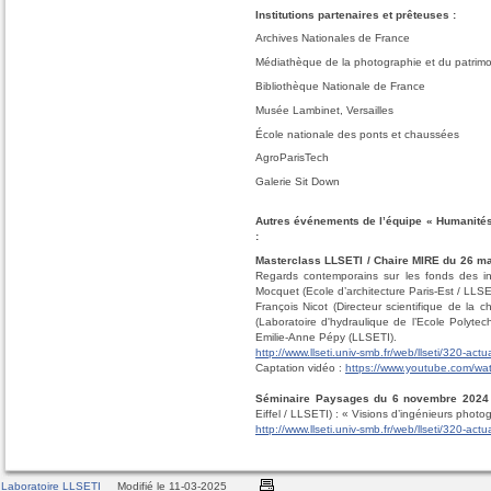
Institutions partenaires et prêteuses :
Archives Nationales de France
Médiathèque de la photographie et du patrimoi
Bibliothèque Nationale de France
Musée Lambinet, Versailles
École nationale des ponts et chaussées
AgroParisTech
Galerie Sit Down
Autres événements de l’équipe « Humanités
:
Masterclass LLSETI / Chaire MIRE du 26 m
Regards contemporains sur les fonds des i
Mocquet (Ecole d’architecture Paris-Est / LLS
François Nicot (Directeur scientifique de l
(Laboratoire d'hydraulique de l’Ecole Polyt
Emilie-Anne Pépy (LLSETI).
http://www.llseti.univ-smb.fr/web/llseti/320-ac
Captation vidéo :
https://www.youtube.com/w
Séminaire Paysages du 6 novembre 2024 
Eiffel / LLSETI) : « Visions d’ingénieurs phot
http://www.llseti.univ-smb.fr/web/llseti/320-ac
Laboratoire LLSETI
Modifié le 11-03-2025