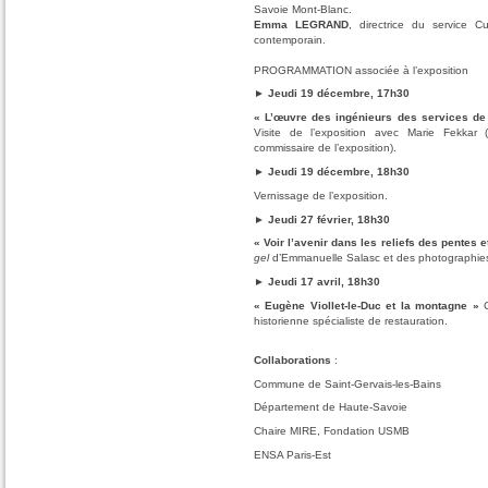
Savoie Mont-Blanc.
Emma LEGRAND
, directrice du service Cu
contemporain.
PROGRAMMATION associée à l’exposition
► Jeudi 19 décembre, 17h30
« L’œuvre des ingénieurs des services de
Visite de l’exposition avec Marie Fekkar (
commissaire de l’exposition).
► Jeudi 19 décembre, 18h30
Vernissage de l’exposition.
► Jeudi 27 février, 18h30
« Voir l’avenir dans les reliefs des pentes e
gel
d’Emmanuelle Salasc et des photographi
► Jeudi 17 avril, 18h30
« Eugène Viollet-le-Duc et la montagne »
C
historienne spécialiste de restauration.
Collaborations
:
Commune de Saint-Gervais-les-Bains
Département de Haute-Savoie
Chaire MIRE, Fondation USMB
ENSA Paris-Est