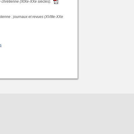
ue chrétienne (XIXe-XXe siècles).
rétienne : journaux et revues (XVIIIe-XXe
s