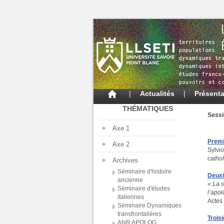
|
Actualités
|
Présenta
THÉMATIQUES
Sess
Axe 1
Premi
Axe 2
Sylvio
cathol
Archives
Séminaire d'histoire
Deuxi
ancienne
« La s
Séminaire d'études
l’apol
italiennes
Actes
Séminaire Dynamiques
transfrontalières
Trois
ANR APOLOG