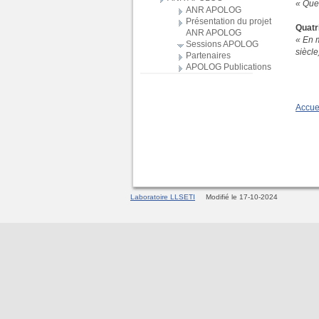
« Que 
ANR APOLOG
Présentation du projet
Quatr
ANR APOLOG
« En m
Sessions APOLOG
siècl
Partenaires
APOLOG Publications
Accue
Laboratoire LLSETI
Modifié le 17-10-2024