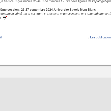
je hais ceux qui font les douteux de miracles ! ». Grandes figures de l’apologétiq
ième session : 26-27 septembre 2024, Université Savoie Mont Blanc
ontrant la vérité, on la fait croire ». Diffusion et publicisation de l’apologétique ch
e).
il
→
Les publication