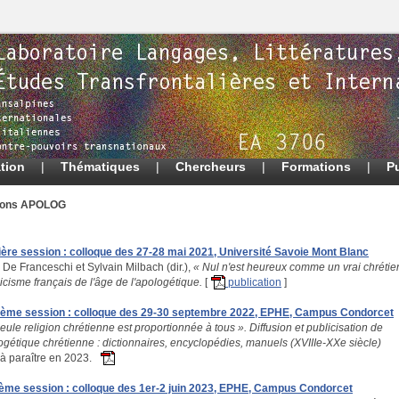
tion
|
Thématiques
|
Chercheurs
|
Formations
|
P
ions APOLOG
ère session : colloque des 27-28 mai 2021, Université Savoie Mont Blanc
 De Franceschi et Sylvain Milbach (dir.),
« Nul n'est heureux comme un vrai chrétie
icisme français de l'âge de l'apologétique.
[
publication
]
ème session : colloque des 29-30 septembre 2022, EPHE, Campus Condorcet
eule religion chrétienne est proportionnée à tous ». Diffusion et publicisation de
ogétique chrétienne : dictionnaires, encyclopédies, manuels (XVIIIe-XXe siècle)
 à paraître en 2023.
ième session : colloque des 1er-2 juin 2023, EPHE, Campus Condorcet