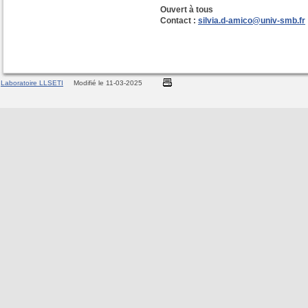
Ouvert à tous
Contact :
silvia.d-amico@univ-smb.fr
Laboratoire LLSETI
Modifié le 11-03-2025