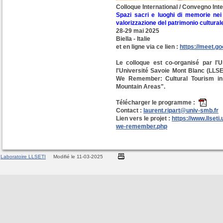
Colloque International / Convegno Inte
Spazi sacri e luoghi di memorie nei 
valorizzazione del patrimonio cultural
28-29 mai 2025
Biella - Italie
et en ligne via ce lien
:
https://meet.g
Le colloque est co-organisé par l'U
l'Université Savoie Mont Blanc (LLS
We Remember: Cultural Tourism in 
Mountain Areas".
Télécharger le programme
:
Contact
:
laurent.ripart@univ-smb.fr
Lien vers le projet
:
https://www.llseti
we-remember.php
Laboratoire LLSETI
Modifié le 11-03-2025