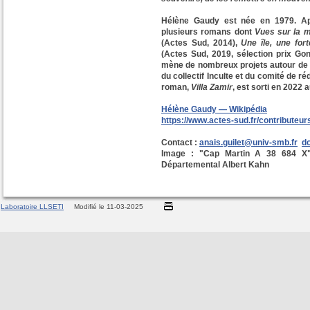
Hélène Gaudy est née en 1979. Apr
plusieurs romans dont
Vues sur la 
(Actes Sud, 2014),
Une île, une for
(Actes Sud, 2019, sélection prix Gon
mène de nombreux projets autour de l’é
du collectif Inculte et du comité de ré
roman,
Villa Zamir
, est sorti en 2022 
Hélène Gaudy — Wikipédia
https://www.actes-sud.fr/contributeu
Contact :
anais.guilet@univ-smb.fr
d
Image : "Cap Martin A 38 684 X"
Départemental Albert Kahn
Laboratoire LLSETI
Modifié le 11-03-2025