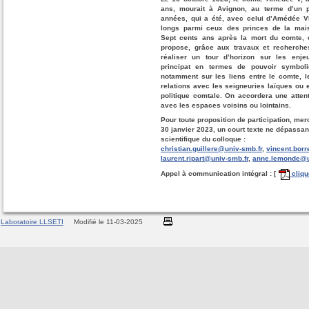
ans, mourait à Avignon, au terme d’un p
années, qui a été, avec celui d’Amédée VI
longs parmi ceux des princes de la mai
Sept cents ans après la mort du comte, 
propose, grâce aux travaux et recherche
réaliser un tour d’horizon sur les enj
principat en termes de pouvoir symboli
notamment sur les liens entre le comte, les
relations avec les seigneuries laïques ou 
politique comtale. On accordera une attent
avec les espaces voisins ou lointains.
Pour toute proposition de participation, mer
30 janvier 2023, un court texte ne dépassa
scientifique du colloque :
christian.guillere@univ-smb.fr
,
vincent.borr
laurent.ripart@univ-smb.fr
,
anne.lemonde@un
Appel à communication intégral : [
cliqu
Laboratoire LLSETI
Modifié le 11-03-2025