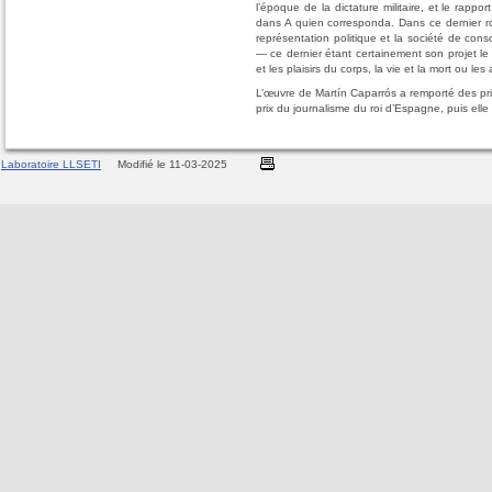
l’époque de la dictature militaire, et le rapp
dans A quien corresponda. Dans ce dernier r
représentation politique et la société de con
― ce dernier étant certainement son projet le p
et les plaisirs du corps, la vie et la mort ou les
L’œuvre de Martín Caparrós a remporté des prix
prix du journalisme du roi d’Espagne, puis el
Laboratoire LLSETI
Modifié le 11-03-2025