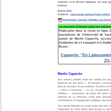
violence et la terreur étatiques ne sont
travaux.
Entrée libre
Contacts :
julio.zarate-ramirez@univ-smb.fr
Programme Journée d'études sur l'oeuv
La Journée d'études dans les média
Publication dans la revue en ligne
Z
journalisme de l'Université de Sar
autour de Martín Caparrós, accomp
étudiantes de L3 espagnol et 2 étud
BLanc :
Caparrós: "En Latinoamér
ZG
Martín Caparrós
Ses articles, publiés dans les médias les p
plusieurs de ses livres ― El hambre, Lacrónic
dans le domaine du journalisme. D’autres ouvr
― Amor o anarquía ― ou au changement clim
climático ― permettent de tisser des liens ent
volumes de La Voluntad, écrits avec Eduard
s’intéressent à l’engagement politique des a
Son œuvre littéraire est aussi vaste que son tra
l’Argentine du XIXe siècle dans Ansay ou dans