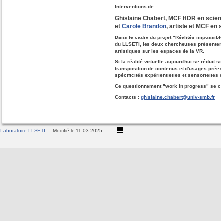
Interventions de :
Ghislaine Chabert
, MCF HDR en scienc
et
Carole Brandon
, artiste et MCF en 
Dans le cadre du projet "Réalités impossibl
du LLSETI, les deux chercheuses présenter
artistiques sur les espaces de la VR.
Si la réalité virtuelle aujourd'hui se réduit
transposition de contenus et d'usages préex
spécificités expérientielles et sensorielles 
Ce questionnement "work in progress" se con
Contacts :
ghislaine.chabert@univ-smb.fr
Laboratoire LLSETI
Modifié le 11-03-2025