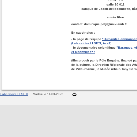
14h à 17h
salle 10 011
campus de Jacob-Bellecombette, bât
entrée libre
contact: dominique.pety@univ-smb.fr
En savoir plus :
- la page de l'équipe
"Humanités environne
(Laboratoire LLSETI, Axe1)
:
- le documentaire scientifique
"Baraques, vi
et bidonvilles" :
(film produit par le Pôle Enquête, financé pa
de la culture, la Direction Régionale des Af
de Villeurbanne, le Musée urbain Tony Garni
Laboratoire LLSETI
Modifié le 11-03-2025