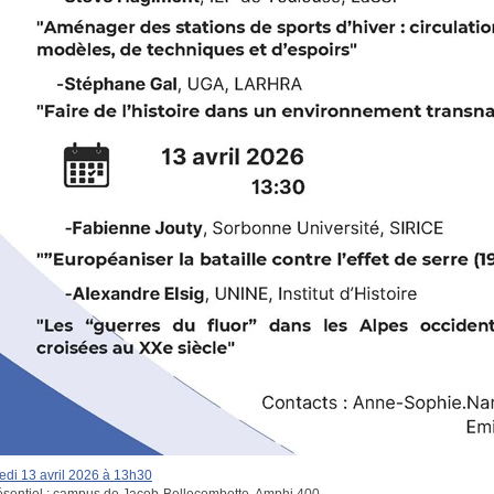
edi 13 avril 2026 à 13h30
ésentiel : campus de Jacob-Bellecombette, Amphi 400.