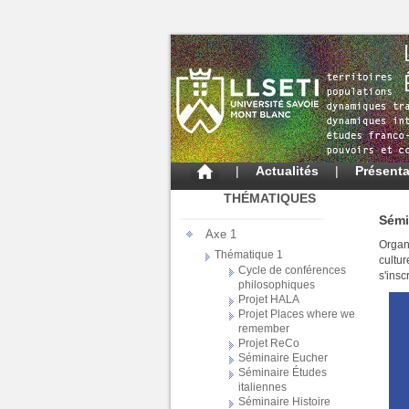
|
Actualités
|
Présenta
THÉMATIQUES
Sémi
Axe 1
Organi
Thématique 1
cultu
Cycle de conférences
s'insc
philosophiques
Projet HALA
Projet Places where we
remember
Projet ReCo
Séminaire Eucher
Séminaire Études
italiennes
Séminaire Histoire