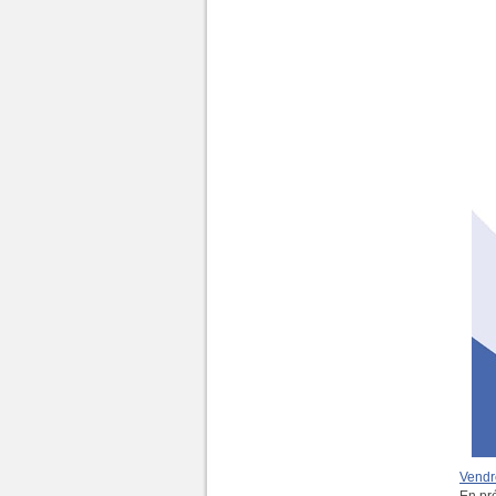
Vendr
En pr