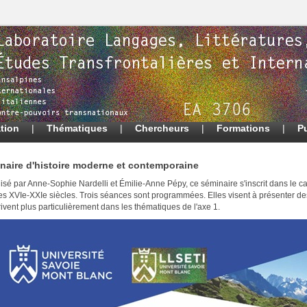
tion
|
Thématiques
|
Chercheurs
|
Formations
|
P
naire d'histoire moderne et contemporaine
sé par Anne-Sophie Nardelli et Émilie-Anne Pépy, ce séminaire s'inscrit dans le ca
res XVIe-XXIe siècles. Trois séances sont programmées. Elles visent à présenter d
rivent plus particulièrement dans les thématiques de l'axe 1.