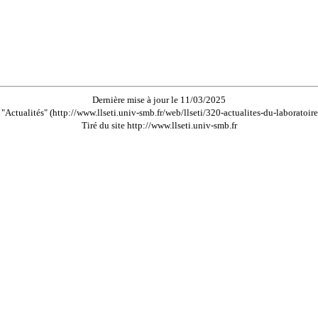
Dernière mise à jour le 11/03/2025
"Actualités" (http://www.llseti.univ-smb.fr/web/llseti/320-actualites-du-laboratoir
Tiré du site http://www.llseti.univ-smb.fr