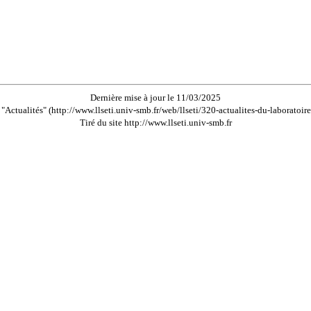
Dernière mise à jour le 11/03/2025
"Actualités" (http://www.llseti.univ-smb.fr/web/llseti/320-actualites-du-laboratoir
Tiré du site http://www.llseti.univ-smb.fr