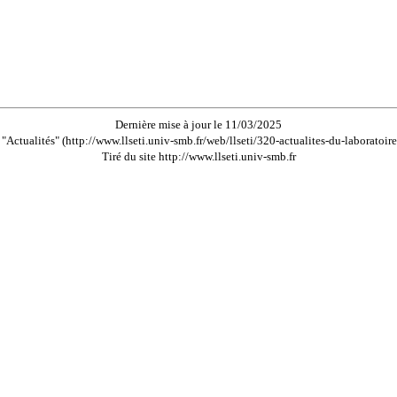
Dernière mise à jour le 11/03/2025
"Actualités" (http://www.llseti.univ-smb.fr/web/llseti/320-actualites-du-laboratoir
Tiré du site http://www.llseti.univ-smb.fr